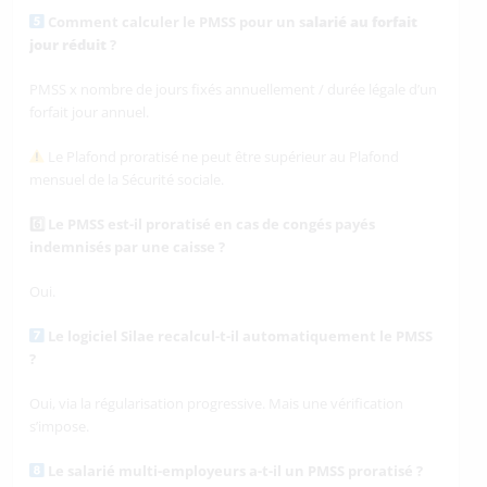
Comment calculer le PMSS pour un s
alarié au forfait
jour réduit
?
PMSS x nombre de jours fixés annuellement / durée légale d’un
forfait jour annuel.
Le Plafond proratisé ne peut être supérieur au Plafond
mensuel de la Sécurité sociale.
6️
Le PMSS est-il proratisé en cas de congés payés
indemnisés par une caisse ?
Oui.
Le logiciel Silae recalcul-t-il automatiquement le PMSS
?
Oui, via la régularisation progressive. Mais une vérification
s’impose.
Le salarié multi-employeurs a-t-il un PMSS proratisé ?