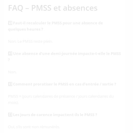
FAQ – PMSS et absences
1️
Faut-il recalculer le PMSS pour une absence de
quelques heures ?
Non. Le PMSS reste plein.
2️
Une absence d’une demi-journée impacte-t-elle le PMSS
?
Non.
3️
Comment proratiser le PMSS en cas d’entrée / sortie ?
PMSS × (jours calendaires de présence / jours calendaires du
mois).
4️
Les jours de carence impactent-ils le PMSS ?
Oui, s’ils sont non rémunérés.