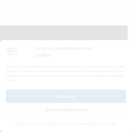
Gérer le consentement aux
Sophie TORRESAN est un organisme de formation
cookies
certifié selon le Référentiel National sur la Qualité
Ce site utilise des cookies mais vous pouvez paramétrer vos choix pour les accepter
ou vous y opposer. Vous pouvez également modifier vos préférences à tout moment
en cliquant sur le lien "Gérer le consentement" situé en bas à gauche des pages de
ce site.
Accepter
Voir les préférences
Politique de confidentialité
Politique de confidentialité
Mentions légales