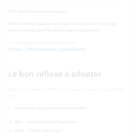
4. Salarié multi-employeurs
PMSS = PMSS × (salaire versé par l’employeur / total des
salaires versés par l’ensemble des employeurs)
Pour tester ses connaissances, voir :
RFPaye – PMSS prorata & rattachement
Le bon réflexe à adopter
Avant de recalculer le PMSS, posez-vous toujours cette question
clé :
Y a-t-il une absence non rémunérée ?
OUI → proratisation obligatoire
NON → PMSS reste plein