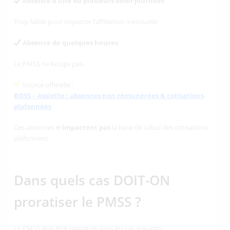
Absence d’une ou plusieurs demi-journées
Trop faible pour impacter l’affiliation mensuelle.
Absence de quelques heures
Le PMSS ne bouge pas.
Source officielle :
BOSS –
Assiette : absences non rémunérées & cotisations
plafonnée
s
Ces absences
n’impactent pas
la base de calcul des cotisations
plafonnées.
Dans quels cas DOIT-ON
proratiser le PMSS ?
Le PMSS doit être proratisé dans les cas suivants :