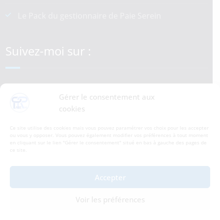
Le Pack du gestionnaire de Paie Serein
Suivez-moi sur :
LinkedIn
YouTube
Gérer le consentement aux
cookies
Ce site utilise des cookies mais vous pouvez paramétrer vos choix pour les accepter
Accessibilité Handicap
ou vous y opposer. Vous pouvez également modifier vos préférences à tout moment
en cliquant sur le lien "Gérer le consentement" situé en bas à gauche des pages de
ce site.
Contactez-moi
Accepter
Voir les préférences