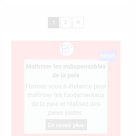
Pagination
1
2
des
publications