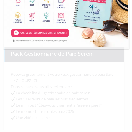
Pack Gestionnaire de Paie Serein
Recevez gratuitement votre Pack gestionnaire de paie Serein
=>
CLIQUEZ-ICI
Dans ce pack, vous allez retrouver :
La check-list du gestionnaire de paie serein
Les 10 erreurs de paie les plus fréquentes
Le mini test “Êtes-vous vraiment à l’aise en paie ?”
Le mémo chiffres utiles paie 2026
Une vidéo exclusive