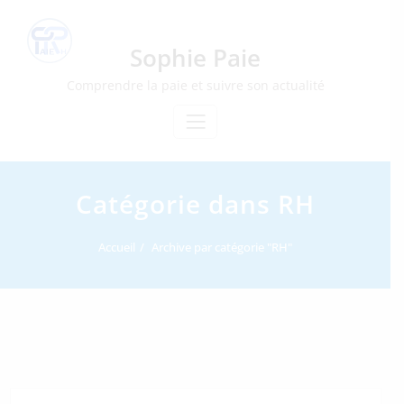
Skip
to
content
Sophie Paie
Comprendre la paie et suivre son actualité
Catégorie dans RH
Accueil
Archive par catégorie "RH"