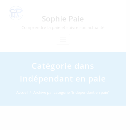
Skip
to
content
Sophie Paie
Comprendre la paie et suivre son actualité
Catégorie dans
Indépendant en paie
Accueil
Archive par catégorie "Indépendant en paie"