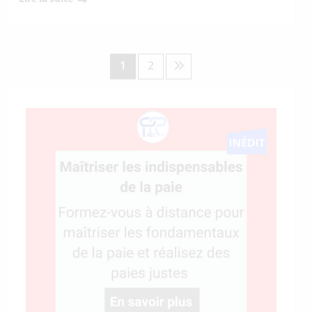
Pagination
1
2
des
publications