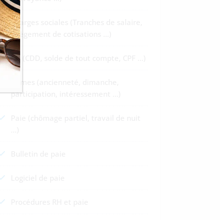
Charges sociales (Tranches de salaire,
allègement de cotisations …)
RH (CDD, solde de tout compte, CPF …)
Primes (ancienneté, dimanche,
participation, intéressement …)
Paie (chômage partiel, travail de nuit
…)
Bulletin de paie
Logiciel de paie
Procédures RH et paie