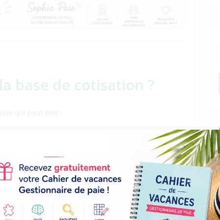
 base de cotisation ?
ase qui peut être :
e en fonction du plafond et des tranches de cotisation.
e complémentaire.
lique sur le salaire brut alors :