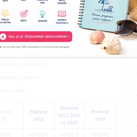
sation = salaire brut
sation s’applique sur le salaire
el de la Sécurité sociale (PMSS)
isation = salaire brut
tisation = plafond
té sociale) :
Plafond
afond
Plafond
Plafond
2022 2021
024
2023
2019
et 2020
6368€
43 992 €
41136 €
40524 €