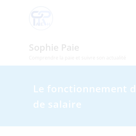
Skip
to
content
Sophie Paie
Comprendre la paie et suivre son actualité
Le fonctionnement d
de salaire