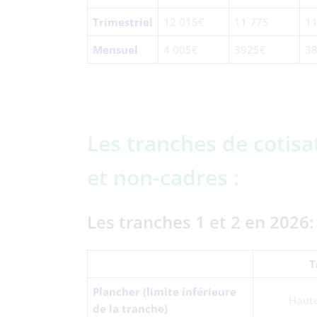
Trimestriel
12 015€
11 775
11
Mensuel
4 005€
3925€
3
Les tranches de cotisa
et non-cadres :
Les tranches 1 et 2 en 2026:
T
Plancher (limite inférieure
Haute
de la tranche)