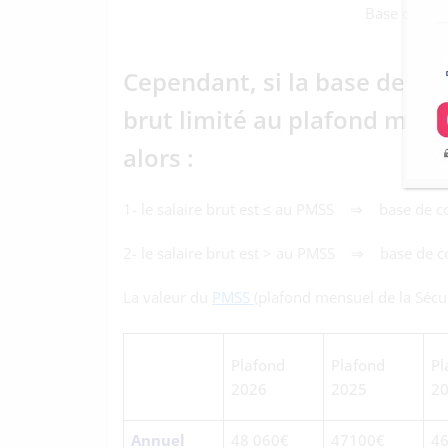
Base de coti
Cependant, si la base de coti
brut limité au plafond mensu
alors :
1- le salaire brut est ≤ au PMSS ⇒ base de cot
2- le salaire brut est > au PMSS ⇒ base de co
La valeur du
PMSS
(plafond mensuel de la Sécuri
Plafond
Plafond
Pl
2026
2025
2
Annuel
48 060€
47100€
4