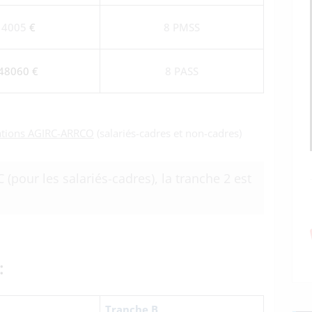
4005
€
8 PMSS
48060 €
8 PASS
ations AGIRC-ARRCO
(salariés-cadres et non-cadres)
 (pour les salariés-cadres), la tranche 2 est
:
Tranche B