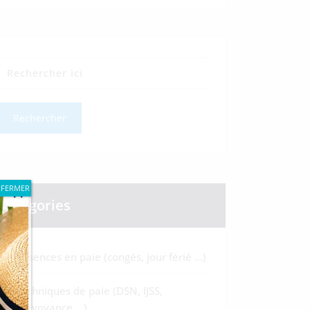
FERMER
Catégories
Absences en paie (congés, jour férié …)
Techniques de paie (DSN, IJSS,
Prévoyance …)