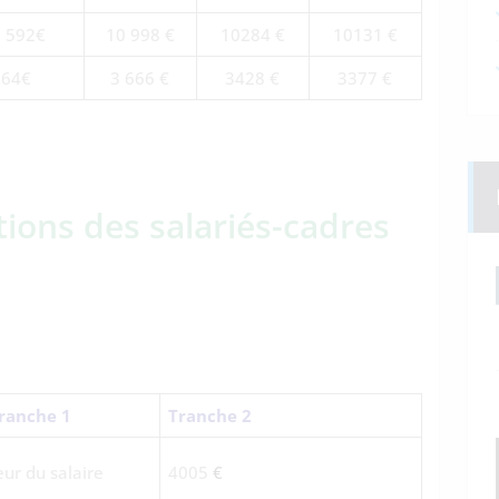
 592€
10 998 €
10284 €
10131 €
864€
3 666 €
3428 €
3377 €
tions des salariés-cadres
ranche 1
Tranche 2
ur du salaire
4005
€