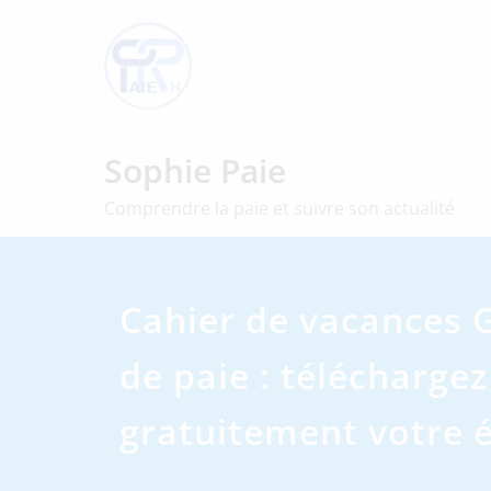
Skip
to
content
Sophie Paie
Comprendre la paie et suivre son actualité
Cahier de vacances 
de paie : téléchargez
gratuitement votre é