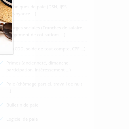
Techniques de paie (DSN, IJSS,
Prévoyance …)
Charges sociales (Tranches de salaire,
allègement de cotisations …)
RH (CDD, solde de tout compte, CPF …)
Primes (ancienneté, dimanche,
participation, intéressement …)
Paie (chômage partiel, travail de nuit
…)
Bulletin de paie
Logiciel de paie