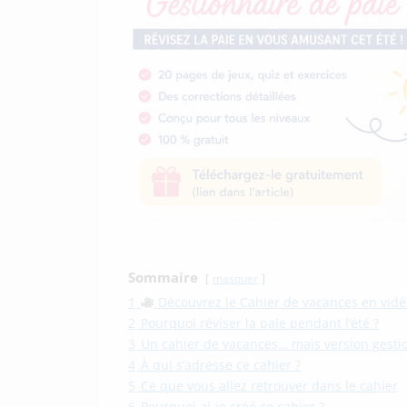
Sommaire
masquer
1
Découvrez le Cahier de vacances en vidé
2
Pourquoi réviser la paie pendant l’été ?
3
Un cahier de vacances… mais version gestio
4
À qui s’adresse ce cahier ?
5
Ce que vous allez retrouver dans le cahier
6
Pourquoi ai-je créé ce cahier ?