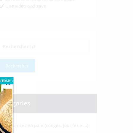
Une vidéo exclusive
FERMER
Catégories
Absences en paie (congés, jour férié …)