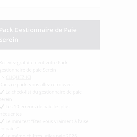
Pack Gestionnaire de Paie
Serein
Recevez gratuitement votre Pack
gestionnaire de paie Serein
=>
CLIQUEZ-ICI
Dans ce pack, vous allez retrouver :
La check-list du gestionnaire de paie
serein
Les 10 erreurs de paie les plus
fréquentes
Le mini test “Êtes-vous vraiment à l’aise
en paie ?”
Le mémo chiffres utiles paie 2026