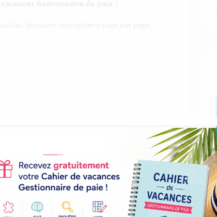
 vacances Gestionnaire de paie
?
vous fais découvrir son contenu page par page.
ncret du cahier avant de le télécharger gratuitement.