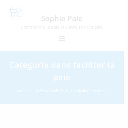
Skip
to
content
Sophie Paie
Comprendre la paie et suivre son actualité
Catégorie dans faciliter la
paie
Accueil
Professionnels de la Paie : la fin du salariat ?