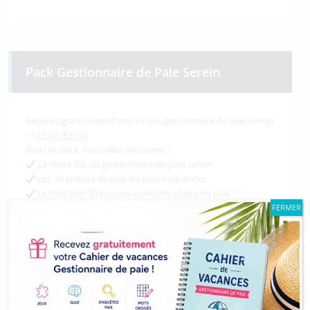
Pack Gestionnaire de Paie Serein
Recevez gratuitement votre Pack gestionnaire de paie Serein
=>
CLIQUEZ-ICI
Dans ce pack, vous allez retrouver :
La check-list du gestionnaire de paie serein
Les 10 erreurs de paie les plus fréquentes
Le mini test “Êtes-vous vraiment à l’aise en paie ?”
Le mémo chiffres utiles paie 2026
FERMER
Une vidéo exclusive