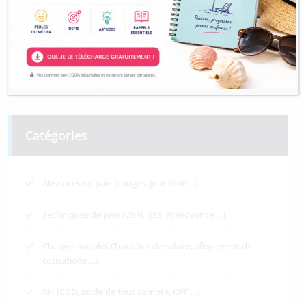
Catégories
Absences en paie (congés, jour férié …)
Techniques de paie (DSN, IJSS, Prévoyance …)
Charges sociales (Tranches de salaire, allègement de
cotisations …)
RH (CDD, solde de tout compte, CPF …)