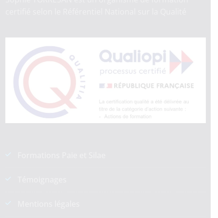
certifié selon le Référentiel National sur la Qualité
Formations Paie et Silae
Témoignages
Mentions légales