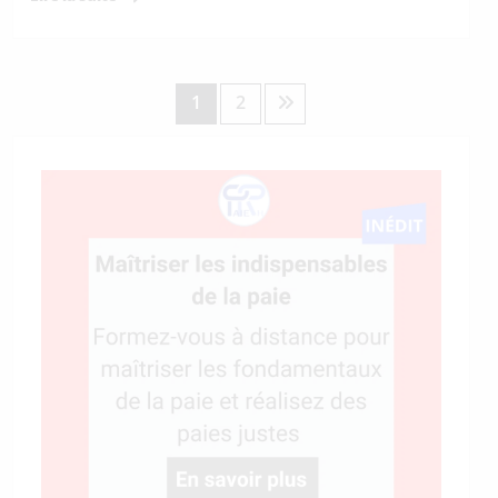
Pagination
1
2
des
publications