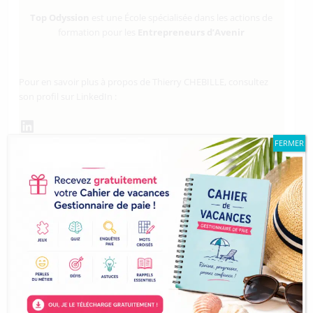
Top Odyssion
est une École spécialisée dans les actions de
formation pour les
Entrepreneurs d’Avenir
Pour en savoir plus à propos de Thierry CHEBILLE, consultez
son profil sur LinkedIn :
LinkedIn
FERMER
À lire aussi «
Ce que je fais pour les professionnels de la paie qui
souhaitent entreprendre
» un article de Thierry Chebille
À lire aussi «
Professionnels de la Paie et des RH : comment
trouver votre place et vous différencier pour sécuriser le
lancement de votre cabinet Paie ?
» un article de Thierry Chebille