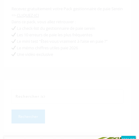
Recevez gratuitement votre Pack gestionnaire de paie Serein
=>
CLIQUEZ-ICI
Dans ce pack, vous allez retrouver :
La check-list du gestionnaire de paie serein
Les 10 erreurs de paie les plus fréquentes
Le mini test “Êtes-vous vraiment à l’aise en paie ?”
Le mémo chiffres utiles paie 2026
Une vidéo exclusive