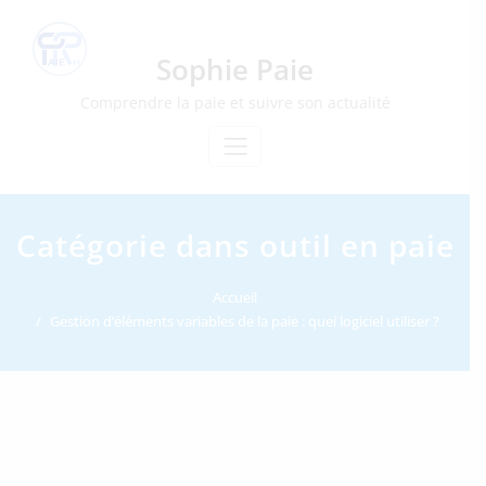
Skip
to
content
Sophie Paie
Comprendre la paie et suivre son actualité
Catégorie dans outil en paie
Accueil
Gestion d’éléments variables de la paie : quel logiciel utiliser ?