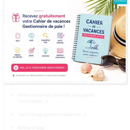
FERMER
Catégories
Absences en paie (congés, jour férié …)
Techniques de paie (DSN, IJSS, Prévoyance …)
Charges sociales (Tranches de salaire, allègement de
cotisations …)
RH (CDD, solde de tout compte, CPF …)
Primes (ancienneté, dimanche, participation,
intéressement …)
Paie (chômage partiel, travail de nuit …)
Bulletin de paie