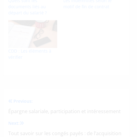
Quels sont les
Les indemnités selon le
documents liés au
motif de fin de contrat
départ du salarié ?
CDD : Les éléments à
vérifier
Previous:
Navigation
Épargne salariale, participation et intéressement
de
Next:
l’article
Tout savoir sur les congés payés : de l’acquisition