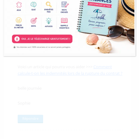
L’indemnité compensatrice de préavis est soumise aux
cotisations sociales dans les mêmes conditions que le
salaire. c’est une indemnité qui sera calculé en haut de
votre bulletin de paie (en brut).
L’indemnité de précarité est égale à 10% du total des
rémunérations perçues excepté l’indemnité de congés
payés;
Voici un article qui pourra vous aider >>>
Comment
calcule-t-on les indemnités lors de la rupture du contrat ?
belle journée
Sophie
Répondre