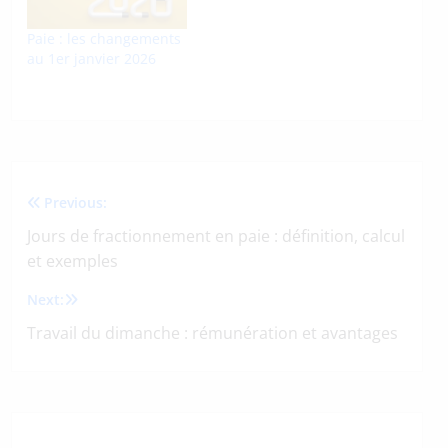
Paie : les changements
au 1er janvier 2026
Previous:
Navigation
Jours de fractionnement en paie : définition, calcul
de
et exemples
l’article
Next:
Travail du dimanche : rémunération et avantages