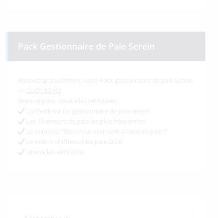
Pack Gestionnaire de Paie Serein
Recevez gratuitement votre Pack gestionnaire de paie Serein
=>
CLIQUEZ-ICI
Dans ce pack, vous allez retrouver :
La check-list du gestionnaire de paie serein
Les 10 erreurs de paie les plus fréquentes
Le mini test “Êtes-vous vraiment à l’aise en paie ?”
Le mémo chiffres utiles paie 2026
Une vidéo exclusive