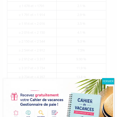
≥ 1 678 et < 1791
2.1 %
≥ 1 791 et < 1 914
2.9 %
≥ 1 914 et < 2 016
3.5 %
≥ 2 016 et < 2 150
4.1 %
≥ 2 150 et < 2 544
5.3 %
≥ 2 544 et < 2 912
7.5%
≥ 2 912 et < 3 317
9.90 %
≥ 3 317 et < 3 734
11.9 %
≥ 3 734 et < 4 357
13.8 %
FERMER
≥ 4 357 et < 5 224
15.8 %
≥ 5 224 et < 6 537
17.9 %
≥ 6 537 et < 8 165
20 %
≥ 8 165 et < 11 333
24 %