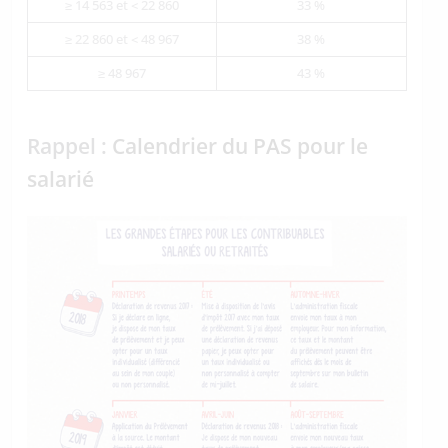
≥ 14 563 et < 22 860
33 %
≥ 22 860 et < 48 967
38 %
≥ 48 967
43 %
Rappel :
Calendrier du PAS pour le
salarié