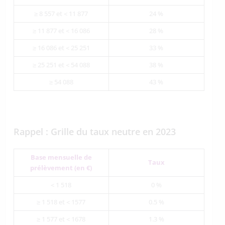
≥ 8 557 et < 11 877
24 %
≥ 11 877 et < 16 086
28 %
≥ 16 086 et < 25 251
33 %
≥ 25 251 et < 54 088
38 %
≥ 54 088
43 %
Rappel : Grille du taux neutre en 2023
Base mensuelle de
Taux
prélèvement (en €)
< 1 518
0 %
≥ 1 518 et < 1577
0.5 %
≥ 1 577 et < 1678
1.3 %