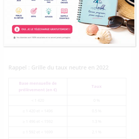
≥ 11 333 et < 15 349
28 %
≥ 15 349 et < 24 094
33 %
≥ 24 094 et < 51 611
38 %
≥ 51 611
43 %
Rappel : Grille du taux neutre en 2022
Base mensuelle de
Taux
prélèvement (en €)
< 1 420
0 %
≥ 1 420 et < 1496
0.5 %
≥ 1 496 et < 1592
1.3 %
≥ 1 592 et < 1699
2.1 %