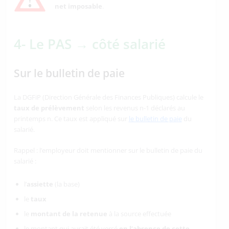
net imposable
.
4- Le PAS → côté salarié
Sur le bulletin de paie
La DGFiP (Direction Générale des Finances Publiques) calcule le
taux de prélèvement
selon les revenus n-1 déclarés au
printemps n. Ce taux est appliqué sur
le bulletin de paie
du
salarié.
Rappel : l’employeur doit mentionner sur le bulletin de paie du
salarié :
l’
assiette
(la base)
le
taux
le
montant de la retenue
à la source effectuée
le montant qui aurait été versé
en l’absence de cette