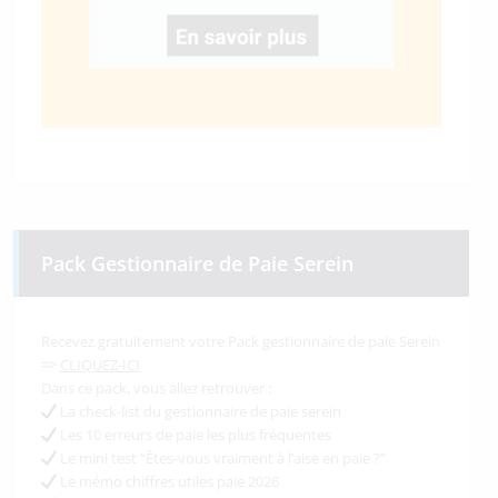
Pack Gestionnaire de Paie Serein
Recevez gratuitement votre Pack gestionnaire de paie Serein
=>
CLIQUEZ-ICI
Dans ce pack, vous allez retrouver :
La check-list du gestionnaire de paie serein
Les 10 erreurs de paie les plus fréquentes
Le mini test “Êtes-vous vraiment à l’aise en paie ?”
Le mémo chiffres utiles paie 2026