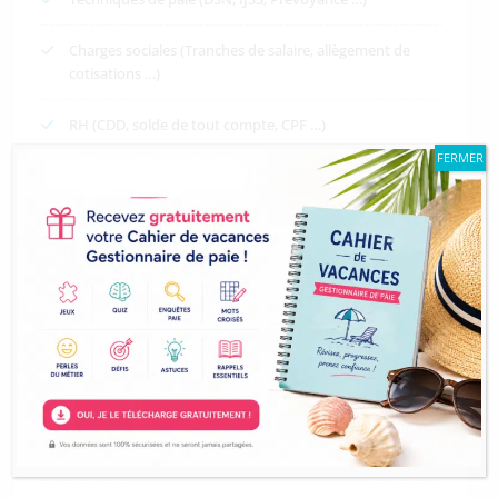
Charges sociales (Tranches de salaire, allègement de
cotisations …)
RH (CDD, solde de tout compte, CPF …)
FERMER
Primes (ancienneté, dimanche, participation,
intéressement …)
Paie (chômage partiel, travail de nuit …)
Bulletin de paie
Logiciel de paie
Procédures RH et paie
Conseils métier paie