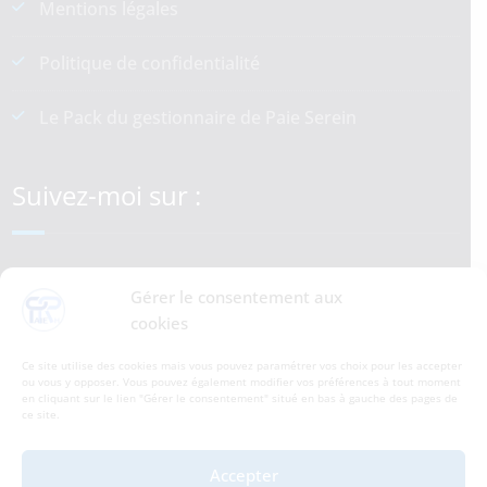
Mentions légales
Politique de confidentialité
Le Pack du gestionnaire de Paie Serein
Suivez-moi sur :
LinkedIn
YouTube
Gérer le consentement aux
cookies
Ce site utilise des cookies mais vous pouvez paramétrer vos choix pour les accepter
Accessibilité Handicap
ou vous y opposer. Vous pouvez également modifier vos préférences à tout moment
en cliquant sur le lien "Gérer le consentement" situé en bas à gauche des pages de
ce site.
Contactez-moi
Accepter