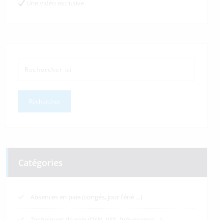
Une vidéo exclusive
Catégories
Absences en paie (congés, jour férié …)
Techniques de paie (DSN, IJSS, Prévoyance …)