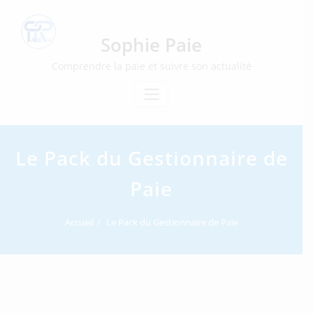
Skip
to
content
Sophie Paie
Comprendre la paie et suivre son actualité
Le Pack du Gestionnaire de
Paie
Accueil
Le Pack du Gestionnaire de Paie